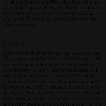
และกลิ่นฮัมมูลินยังมีคุณสมบัติต้านภูมิแพ้ต้านการอักเสบ
และต้านมะเร็ง คุณสมบัติทั้งหมดเหล่านี้ได้รับการสนับสนุน
จากการศึกษาทางวิทยาศาสตร์ การแพทย์แผนจีนและการ
แพทย์แผนจีน(ดั้งเดิม)เป็นประธานในพิธีเปิดโครงการส่ง
เสริมกาเซลล์มะเร็ง
โอซีมีน
เป็นพืชชนิดหนึ่งที่พบในสายพันธุ์บางอย่างของกัญชาแต่ยัง
อยู่ในมะกรูดมะกรูดผักชีฝรั่งโหระพากล้วยไม้และผลเบอร์รี่
บางอย่าง น้ำหอมกลิ่นไม้-ส้มและจะมาพร้อมกับรสชาติ
หวานผลไม้เล็กๆ แม้ว่ามันจะฟังดูดึงดูด-อุทธรณ์ของมันอาจ
จะทำงานส่วนใหญ่ในมนุษย์ แม้ว่าเราจะได้รับการผลิต
น้ำหอมและเครื่องสำอางจากเทอร์ปีนมาเป็นเวลานาน,โอซี
มีคุ หลักฐานแสดงให้เห็นว่าเพลี้ยอ่อนผีเสื้อและความหลาก
หลายของศัตรูพืชย้ายออกไปจากโ ะนำผู้ผลิตยาฆ่าแมลงที่
จะใช้เทอร์ปีนในการผลิตของผลิตภัณฑ์ของตน มีคุณสมบัติ
ป้องกันเชื้อรา,มันเป็นป้องกันโรคเบาหวาน,ต้านการอักเสบ