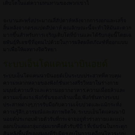
เติบโตในแต่ความทนทานของพวกเขาไ
จะบานสะพรั่งประมาณสี่สัปดาห์หลังจากการงอกและเสร็จ
สิ้นหลังจากตรงแปดสัปดาห์ คุณลักษณะนี้จะทำให้มันสะดวก
มากขึ้นสำหรับการเจริญเติบโตที่บ้านและได้รับกลุ่มนี้โดยเฉ
ยพันธุ์ทีเอชซีที่อุดมไปด้วยในการผลิตผลิตภัณฑ์ที่ออกแบบ
มาเพื่อให้ผลทางจิตวิทยา
ระบบเอ็นโดแคนนาบินอยด์
ระบบเอ็นโดแคนนาบินอยด์เป็นระบบประสาทที่ควบคุม
ความหลากหลายของฟังก์ชั่นทางสรีรวิทยาในร่างกาย
มนุษย์;ความหิวและความอยากอาหาร,ความเมื่อยล้าและ
ความแข็งแรง,ฟังก์ชั่นของกล้ามเนื้อ,ฟังก์ชั่นทางระบบ
ประสาทต่างๆ,การรับมือกับความเจ็บปวดและแม้กระทั่ง
ความรู้สึก,อารมณ์และสภาพจิตใจ. ระบบเอ็นโดแคนนาบิ
นอยด์ประกอบด้วยตัวรับที่กระจายอยู่ทั่วร่างกายและแบ่ง
ออกเป็นสองกลุ่มกลุ่มแรกคือตัวรับซีบี 1 ที่เข้มข้นในกระดูก
สันหลังพื้นที่ของสมองที่รับผิดชอบในการเคลื่อนไหวระบบ