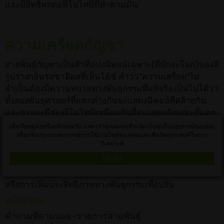
และมีอิทธิพลต่อฟีโนไทป์ที่ทำตามมัน.
ความเครียดกัญชา
สายพันธุ์กัญชาเป็นคำที่แบ่งนิพจน์เฉพาะ(ที่มักจะโลภ)ของสี
รูปร่างกลิ่นรสชาติผลที่เห็นได้ชั คำว่า"ความเครียด"ไม่
จำเป็นต้องมีความหมายทางพันธุกรรมที่แท้จริง;เป็นไปได้ว่า
ทั้งสองพันธุศาสตร์ที่แตกต่างกันจะแสดงนิพจน์ที่คล้ายกัน
และอาจจะมีสองจีโนไทป์เหมือนกันที่จะแสดงลักษณะที่แตก
ต่างกัน,แต่นี้เป็นวิธีการแบ่งที่ยังคงช่วยให้อุตสาหกรรม
เมื่อเรียกดูต่อหรือคลิกยอมรับ แสดงว่าคุณตกลงที่จะจัดเก็บคุกกี้บนอุปกรณ์ของคุณ
กัญชา,ผู้ป่วยและผู้บริโภคที่จะ"แผนที่"ผลิตภัณฑ์ที่พวกเขา
เพื่อปรับปรุงประสบการณ์การใช้งานไซต์ของคุณและเพื่อวัตถุประสงค์ในการ
วิเคราะห์
ซื้อ. สายพันธุ์กัญชาจะถูกแบ่งออกเป็นสองประเภทหลัก:ดิน
ได้แล้ว!
แดนซึ่งเป็นสายพันธุ์กัญชาที่มีการพัฒนาตามธรรมชาติใน
ธรรมชาติและสายพันธุ์ไฮบริดที่สร้างขึ้นจากการผสมพันธุ์
หรือการเพิ่มประสิทธิภาพทางพันธุกรรมเพื่อปรับ
หน้าล่าสุด
คำถามที่ถามบ่อย–รายการสายพันธุ์