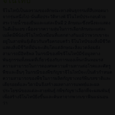
จีโนไทป์
จีโนไทป์เป็นผลรวมของลักษณะทางพันธุกรรมที่สืบทอดมา
จากรุ่นหนึ่งไป-นั่นคือประวัติทางพั จีโนไทป์ประกอบด้วย
สระว่ายน้ำของยีนและแต่ละยีนมี 2 ลักษณะซึ่งหนึ่งจะแสดง
ในดีเอ็นเอข เนื่องจากความสุ่มในการเลือกลักษณะแต่ละ
เมล็ดมีพี่น้องจีโนไทป์เหมือนที่แตกต่างกันแม้ว่าพวกเขาจะ
อยู่ในสายพันธุ์เดียวกันหรือครอบครัว จีโนไทป์ของสิ่งมีชีวิต
แสดงสิ่งมีชีวิตที่มันจะเติบโตแต่ลักษณะสิ่งแวดล้อมยัง
สามารถมีอิทธิพล ในกรณีของพืชจีโนไทป์มีข้อมูลทาง
พันธุกรรมทั้งหมดที่เกี่ยวข้องกับการมองเห็นกลิ่นหอมรส
ความสามารถในการดองศพความต้านทานต่อโรคและศัตรู
พืชและอื่นๆ ในกรณีของพืชกัญชาจีโนไทป์จะเป็นตัวกำหนด
ความสามารถของพืชในการผลิตกัญชาเทอร์พีนรสชาติและ
เตียรอยด์และวิตามินจึงสร้างผลทางการแพทย์และผล
ประโยชน์ของแต่ละสายพันธุ์ กพืชกัญชาเลือกที่จะผสมพันธุ์
เพื่อสร้างจีโนไทป์ยิ่งขึ้นและค้นหาจากพวกเขาฟีนแน่นอน
ว่า