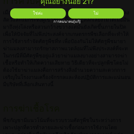
การควบคุมศัตรูพืช
คุณอย่างน้อย 21?
เมื่อพืชเติบโตมันอยู่ตลอดเวลาภายใต้การคุกคามจากแมลง
ใช่ค่ะ
ไม่
สัตว์และแม้กระทั่งผู้เข้าชมม นี้ปรากฏหลีกเลี่ยงไม่ได้เมื่อมัน
การคมนาคม[แก้]
มาถึงทุ่งโล่งหรือสวนกว้างขวางแต่มันยังเกิดขึ้นภายในปิด
เพื่อให้ปัจจัยที่ไม่พึงประสงค์จากเกษตรกรพืชเลือกที่จะทำให้
การใช้สารกำจัดศัตรูพืชที่ท เพื่อป้องกันไม่ให้ศัตรูพืชมายา
ฆ่าแมลงสามารถรักษาสภาพแวดล้อมที่ไม่พึงประสงค์ที่จะท
ในกรณีที่มีศัตรูพืชอยู่แล้วยาฆ่าแมลงบางอย่างสามารถฆ่า
เชื้อหรือทำให้เกิดความเสียหาย วิธีเดียวที่จะปลูกพืชโดยไม่
ต้องใช้ยาฆ่าแมลงคือการสร้างสิ่งอำนวยความสะดวกการ
เจริญในโรงงานเครื่องจักรกลและห้องปฏิบัติการและแน่นอน
มีบริษัทที่เลือกเส้นทางนี้
การฆ่าเชื้อโรค
พืชกัญชามีแนวโน้มที่จะรวบรวมศัตรูพืชในระหว่างการ
เพาะปลูกที่ควรทำลายและฆ่าเชื้อก่อนการใช้งานโดย