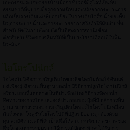
เกษตรกรและเกษตรกรบ้านมืออาชี เวอร์มิคูไลท์เป็นหิน
ธรรมชาติที่ฟูมากเมื่อถูกความร้อนและหลังจากกระบวนการ
ผลิตเป็นสารเติมแต่งที่ยอดเยี่ยมในการเติบโตสื่อ น้ำของพื้น
ผิว,การระบายน้ำและการระบายอากาศจึงทำให้มันง่ายขึ้น
สำหรับพืชในการพัฒน ยังเป็นที่สะดวก"สถานีเชื่อม
ต่อ"สำหรับชีวิตของจุลินทรีย์ที่เป็นประโยชน์ที่คุณมีในพื้น
ผิว-มันจ
ไฮโดรโปนิกส์
ไฮโดรโปนิคือการเจริญเติบโตของพืชโดยไม่ต้องใช้ดินแต่
แต่เพียงผู้เดียวบนพื้นฐานของน้ำ มีวิธีการปลูกไฮโดรโปนิกส์
หรือระบอบที่แตกต่างเป็นที่ประจักษ์โดยวิธีการจัดหาน้ำ
ทิศทางของการไหลและองค์ประกอบของปุ๋ยที่มี หลักการพื้น
ฐานแนวทางระบอบการเจริญเติบโตของไฮโดรโปนิเหมือน
กันทั้งหมด:โซลูชั่นไฮโดรโปนิที่ปฏิสนธิอย่างถูกต้องด้วย
คุณสมบัติทางเคมีที่จำเป็นเพื่อให้สามารถพัฒนาสุขภาพของ
พืชโดยเฉพาะระบบราก วิธีการแก้ปัญหามักจะได้รับการ