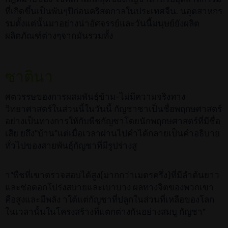
ที่เกิดขึ้นเป็นพันๆปีก่อนคริสตกาลในประเทศจีน. นอุตสาหกร
รมตั้งแต่นั้นมาอย่างน่าอัศจรรย์และวันนี้มนุษย์ยังผลิต
ผลิตภัณฑ์ต่างๆจากมันรวมทั้ง
ซาตินา
ศตวรรษของการผสมพันธุ์ข้าม-ไม่มีความจริงทาง
วิทยาศาสตร์ในส่วนนี้ในวันนี้ กัญชาซาเป็นชื่อพฤกษศาสตร์
อย่างเป็นทางการให้กับพืชกัญชาโดยนักพฤกษศาสตร์ที่มีชื่อ
เสีย ยถึง"บ้าน"แต่เมื่อเวลาผ่านไปคำได้กลายเป็นคำอธิบาย
ทั่วไปของสายพันธุ์กัญชาที่มีรูปร่างสู
า"พืชที่เขาตรวจสอบได้สูง(มากกว่าเมตรครึ่ง)ที่มีลำต้นยาว
และช่อดอกโปร่งสบายและเบาบาง ผลทางจิตของพวกเขา
คือสูงและมีพลัง าใต้แต่กัญชาที่ปลูกในส่วนที่เหลือของโลก
ในเวลานั้นในโครงสร้างที่แตกต่างกันอย่างสมบู กัญชา"