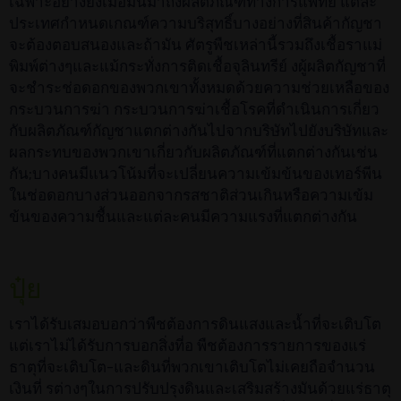
เฉพาะอย่างยิ่งเมื่อมันมาถึงผลิตภัณฑ์ทางการแพทย์ แต่ละ
ประเทศกำหนดเกณฑ์ความบริสุทธิ์บางอย่างที่สินค้ากัญชา
จะต้องตอบสนองและถ้ามัน ศัตรูพืชเหล่านี้รวมถึงเชื้อราแม่
พิมพ์ต่างๆและแม้กระทั่งการติดเชื้อจุลินทรีย์ งผู้ผลิตกัญชาที่
จะชำระช่อดอกของพวกเขาทั้งหมดด้วยความช่วยเหลือของ
กระบวนการฆ่า กระบวนการฆ่าเชื้อโรคที่ดำเนินการเกี่ยว
กับผลิตภัณฑ์กัญชาแตกต่างกันไปจากบริษัทไปยังบริษัทและ
ผลกระทบของพวกเขาเกี่ยวกับผลิตภัณฑ์ที่แตกต่างกันเช่น
กัน;บางคนมีแนวโน้มที่จะเปลี่ยนความเข้มข้นของเทอร์พีน
ในช่อดอกบางส่วนออกจากรสชาติส่วนเกินหรือความเข้ม
ข้นของความชื้นและแต่ละคนมีความแรงที่แตกต่างกัน
ปุ๋ย
เราได้รับเสมอบอกว่าพืชต้องการดินแสงและน้ำที่จะเติบโต
แต่เราไม่ได้รับการบอกสิ่งที่อ พืชต้องการรายการของแร่
ธาตุที่จะเติบโต-และดินที่พวกเขาเติบโตไม่เคยถือจำนวน
เงินที่ รต่างๆในการปรับปรุงดินและเสริมสร้างมันด้วยแร่ธาตุ