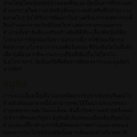
ส่วนใหญ่โดยปุ๋ยหมัก(ส่วนของพืชและ ปุ๋ยเป็นสารที่ประกอบ
ด้วยแร่ธาตุในความเข้มข้นที่เหมาะสมสำหรับพืชมักจะวาง
ตลาดในรู ปุ๋ยได้รับการพัฒนาในช่วงครึ่งแรกของศตวรรษที่
สิบเก้าและกลายเป็นที่นิยมในช่วงศตวรร แทนของการ
ทำงานทั้งฟาร์มที่จะเสริมสร้างดินที่ดีที่จะเลี้ยงพืชปุ๋ยมีพืช
โภชนาการที่ถูกต้องในขว นอกจากนี้การใช้ปุ๋ยแก้ความ
ต้องการทางโภชนาการของพืชในขณะที่มันเติบโตในพื้นผิว
เดี่ยว(เดี่ยวจากดิน:กระถาง,เตียงที่เพิ่มขึ้น,ไฮโดรโป
นิ,ยุโรป,ฯลฯ). ปุ๋ยอินทรีย์ที่ผลิตจากพืชอุจจาระและมูลสัตว์
จากสัตว์
ฮุมูลิน
การเพาะเลี้ยงเนื้อเยื่อ นอกเหนือจากกัญชาเข้มข้นที่อุดมไป
ด้วยฮิวมินนอกจากนี้ยังสามารถพบได้ในบางประเภทของ
ยาสูบดอกทานตะวันและฮ็อพ-ฮินติกกับความคล้ายคลึงหอม
ระหว่างพืชและกัญชา ฮุมูลินมีกลิ่นหอมเหมือนดินที่อุดมไป
ด้วยและเปรี้ยวด้วยการสัมผัสของความหวานและรสขม,คุ
นอกจากประโยชน์ของมันเป็นสารเติมแต่งสำหรับรสชาติ