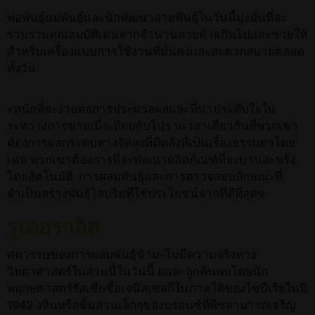
พ่อพันธุ์แม่พันธุ์และนักพัฒนาสายพันธุ์ในวันนี้มุ่งมั่นที่จะ
รวบรวมคุณสมบัติเด่นจากจำนวนสายพั กเกินไปและช่วยให้
สำหรับเครื่องแบบการใช้งานที่มั่นคงและสะดวกสบายตลอด
ทั้งวัน
ะหนักที่จะง่ายต่อการประมวลผลและที่น่าประทับใจใน
ระหว่างการขายเมื่อเทียบกับโปร่ นเวลาเดียวกันที่พวกเขา
ต้องการผลกระทบทางจิตสูงที่มีพลังที่เป็นเรื่องธรรมดาโดย
เฉพ พวกเขาต้องการที่จะพัฒนาผลิตภัณฑ์ที่จะบานสะพรั่ง
โดยอัตโนมัติ. การผสมพันธุ์และการตรวจสอบลักษณะที่
จำเป็นสร้างพันธุ์ไฮบริดที่ใช้ประโยชน์จากที่ดีที่สุดข
รูเดอราลิส
ศตวรรษของการผสมพันธุ์ข้าม-ไม่มีความจริงทาง
วิทยาศาสตร์ในส่วนนี้ในวันนี้ ยและถูกค้นพบโดยนัก
พฤกษศาสตร์รัสเซียชื่อเจนิสเซสกีในภาคใต้ของไซบีเรียในปี
1942 งหินหรือชิ้นส่วนเล็กๆของบรอนซ์ที่พืชสามารถเจริญ