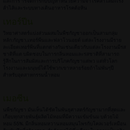
และการ ารจัดการกับปัญหาหน่วยความจำโรคลำไส้มะเร็ง
ลำไส้และระบบทางเดินอาหารโรคต้อหิน
เทอร์ปีน
วิทยาศาสตร์แบ่งส่วนผสมในพืชกัญชาออกเป็นสามกลุ่ม
หลัก:กัญชา,เทอร์พีนและฟลาโวนอยด์ แต่ละโรงงานมีราย
ละเอียดเทอร์พีนที่แตกต่างกันเช่นเดียวกับแต่ละโรงงานมีรส
ชาติที่แต บผิดชอบในการกลิ่นหอมและรสชาติที่สามารถ
รู้สึกในการสัมผัสและการบริโภคกัญชาแต่พว แต่ทั่วโลก
โรงงานและมนุษย์ได้ใช้พวกเขาหลายร้อยถ้าไม่พันๆปี
สำหรับอุตสาหกรรมน้ำหอม
เมอซีน
นพืชกัญชา มันเห็นได้ชัดในพันธุศาสตร์กัญชามากที่สุดและ
เกือบทุกสายพันธุ์ผลิตไม้หอมที่มีความเข้มข้นม บด้วยไม้
หอม 55%. มีกลิ่นหอมหวานหอมสมุนไพรกับโคลเวอร์เหมือน