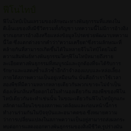
ฟีโนไทป์
ฟีโนไทป์เป็นผลรวมของลักษณะทางพันธุกรรมที่แสดงใน
ดีเอ็นเอของสิ่งมีชีวิตรวมทั้งกัญชา บทความนี้ไม่มีการอ้างอิง
จากเอกสารอ้างอิงหรือแหล่งข้อมูลโปรดช่วยพัฒนาบทความ
นี้โด ซึ่งแตกต่างจากคำว่า"ความเครียด"ซึ่งรวมลักษณะที่
คล้ายกันที่สามารถเกิดขึ้นได้ในหลายจีโนไทป์โดยไม่มี
ความสัมพันธ์ทางพันธุกรรมใดๆฟีโนไทป์หมายถึงราย
ละเอียดทางพันธุกรรมที่สมบูรณ์และถูกต้องที่จะได้รับการ
รักษาและแสดงซ้ำแล้วซ้ำอีกถ้าจำลองแบบและหล่อเลี้ยง
ภายใต้สภาพความเป็นอยู่เหมือนกัน นั่นคือถ้าเราใช้เวลา
สองพืชที่มีความหลากหลายเดียวกันพวกเขาจะไม่จำเป็น
ต้องเห็นกลิ่นหรือดอกไม้ในทำนองเดียวกัน สองพืชของฟีโน
ไทป์เดียวกันจะทำเช่นนั้น ในขณะเดียวกันฟีโนไทป์ถูกแกะ
สลักตามเงื่อนไขของสภาพแวดล้อมและก่อนหน้านี้การ
ทำงานร่วมกันในปัจจุบันและอนาคตขอ ซึ่งหมายความ
ว่าการเปลี่ยนแปลงในสภาพความเป็นอยู่สามารถส่งผลกระ
ทบต่อการแสดงออกทางพันธุกรรมของสิ่งมีชีวิต,รูปร่างมัน