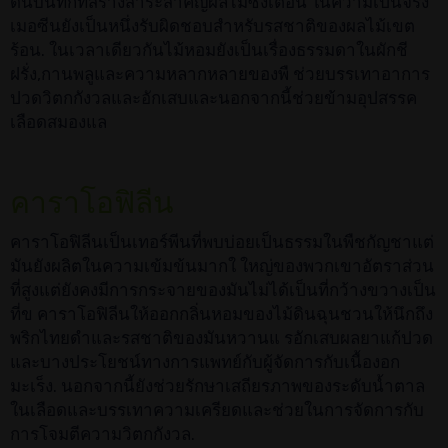
ดินบันทึกที่สร้างสาระสำคัญผลไม้ซึ่งเตือน ในความเป็นจริง
เมอซีนยังเป็นหนึ่งรับผิดชอบสำหรับรสชาติของผลไม้เขต
ร้อน. ในเวลาเดียวกันไม้หอมยังเป็นเรื่องธรรมดาในผักชี
ฝรั่ง,กานพลูและความหลากหลายของพื ช่วยบรรเทาอาการ
ปวดวิตกกังวลและอักเสบและนอกจากนี้ช่วยข้ามอุปสรรค
เลือดสมองแล
คาราโอฟิลีน
คาราโอฟิลีนเป็นเทอร์พีนที่พบบ่อยเป็นธรรมในพืชกัญชาแต่
มันยังผลิตในความเข้มข้นมากใ ใหญ่ของพวกเขาอัตราส่วน
ที่สูงแต่ยังคงมีการกระจายของมันไม่ได้เป็นที่กว้างขวางเป็น
ที่ข คาราโอฟิลีนให้ออกกลิ่นหอมของไม้ดินฉุนชวนให้นึกถึง
พริกไทยดำและรสชาติของมันหวานแ รอักเสบผลยาแก้ปวด
และบางประโยชน์ทางการแพทย์กับผู้จัดการกับเนื้องอก
มะเร็ง. นอกจากนี้ยังช่วยรักษาเสถียรภาพของระดับน้ำตาล
ในเลือดและบรรเทาความเครียดและช่วยในการจัดการกับ
การโจมตีความวิตกกังวล.