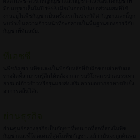
ผลิตในพืช-ส่วนใหญ่กัญชาและกัญชา-และเอ็นโดกัญชาที่
มีก เยรูซาเล็มในปี 1963 เมื่อมันออกไปแยกส่วนผสมที่ใช้
งานอยู่ในพืชกัญชาเป็นครั้งแรกในประวัติศ กัญชา,และนี้ถูก
พบว่าเป็นความก้าวหน้าที่จะกลายเป็นพื้นฐานของการวิจัย
กัญชาที่ทันสมัย.
ทีเอชซี
นพืชกัญชา นพืชและเป็นปัจจัยหลักที่รับผิดชอบสำหรับผล
ทางจิตที่สามารถรู้สึกได้หลังจากการบริโภคก รปวดบรรเทา
อารมณ์ก้าวร้าวหรือรุนแรงส่งเสริมความอยากอาหารยับยั้ง
อาการคลื่นไส้แ
ย่านธุรกิจ
ย่านศูนย์กลางธุรกิจเป็นกัญชาที่พบมากที่สุดที่สองในพืช
กัญชาและที่โดดเด่นที่สุดในพืชกัญชา. แม้ว่ามันจะถูกค้นพบ