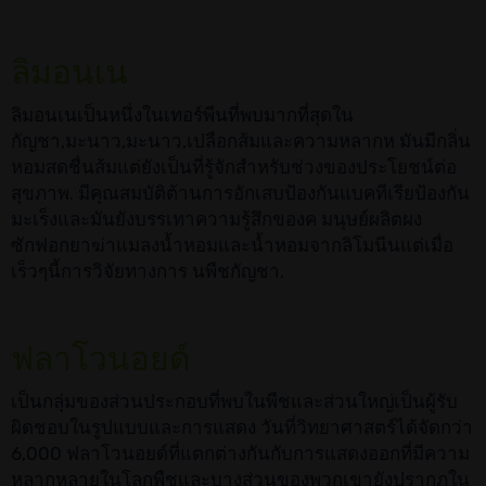
ลิมอนเน
ลิมอนเนเป็นหนึ่งในเทอร์พีนที่พบมากที่สุดใน
กัญชา,มะนาว,มะนาว,เปลือกส้มและความหลากห มันมีกลิ่น
หอมสดชื่นส้มแต่ยังเป็นที่รู้จักสำหรับช่วงของประโยชน์ต่อ
สุขภาพ. มีคุณสมบัติต้านการอักเสบป้องกันแบคทีเรียป้องกัน
มะเร็งและมันยังบรรเทาความรู้สึกของค มนุษย์ผลิตผง
ซักฟอกยาฆ่าแมลงน้ำหอมและน้ำหอมจากลิโมนีนแต่เมื่อ
เร็วๆนี้การวิจัยทางการ นพืชกัญชา.
ฟลาโวนอยด์
เป็นกลุ่มของส่วนประกอบที่พบในพืชและส่วนใหญ่เป็นผู้รับ
ผิดชอบในรูปแบบและการแสดง วันที่วิทยาศาสตร์ได้จัดกว่า
6,000 ฟลาโวนอยด์ที่แตกต่างกันกับการแสดงออกที่มีความ
หลากหลายในโลกพืชและบางส่วนของพวกเขายังปรากฏใน