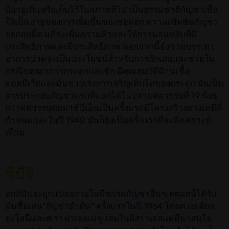
มีอายุเกินหรือเก็บไว้ในสภาพที่ไม่ เป็นธรรมชาติกัญชาเพื่อ
ให้เป็นอายุของการเพิ่มขึ้นของช่อดอก,ความเข้มข้นกัญชา
ออกฤทธิ์ท นที่จะเพิ่มความหิวและให้การนอนหลับที่มี
ประสิทธิภาพและมีประสิทธิภาพ นอกจากนี้ยังช่วยบรรเทา
อาการปวดจะเป็นประโยชน์สำหรับการอักเสบและช่วยใน
กรณีของอาการกระตุกและชัก มีคุณสมบัติต้านเชื้อ
แบคทีเรียและมันช่วยเร่งการเจริญเติบโตของกระดูก มันเป็น
สารประกอบกัญชาแรกที่แยกได้ในปลายศตวรรษที่ 19 น้อย
กว่าศตวรรษต่อมาซีบีเอ็นเป็นครั้งแรกมีโครงสร้างทางเคมีที่
กำหนดและในปี 1940 มันก็ยังเป็นครั้งแรกที่จะสังเคราะห์
เทียม
ซีบีจี
อกที่มันจะถูกแปลงภายในพืชกรดกัญชาอื่นๆเหตุผลนี้ได้รับ
มันชื่อเล่น"กัญชาลำต้น" ครั้งแรกในปี 1964 โดยศ.เยเคียล
อะโลนีและศ.ราฟาเอลเมชูแลมในอิสราเอลแต่ที่น่าสนใจ