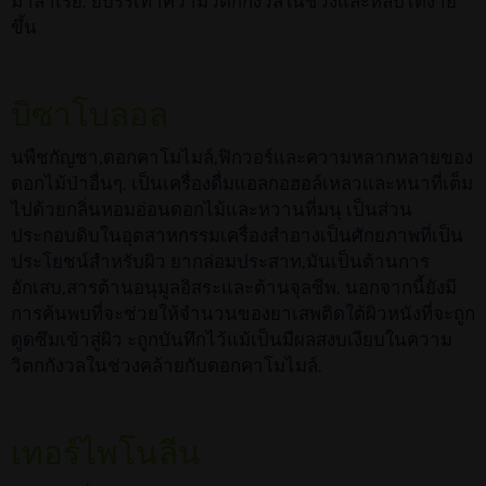
มาลาเรีย. ยบรรเทาความวิตกกังวลในช่วงและหลับได้ง่าย
ขึ้น
บิซาโบลอล
นพืชกัญชา,ดอกคาโมไมล์,ฟิกวอร์และความหลากหลายของ
ดอกไม้ป่าอื่นๆ. เป็นเครื่องดื่มแอลกอฮอล์เหลวและหนาที่เต็ม
ไปด้วยกลิ่นหอมอ่อนดอกไม้และหวานที่มนุ เป็นส่วน
ประกอบดิบในอุตสาหกรรมเครื่องสำอางเป็นศักยภาพที่เป็น
ประโยชน์สำหรับผิว ยากล่อมประสาท,มันเป็นต้านการ
อักเสบ,สารต้านอนุมูลอิสระและต้านจุลชีพ. นอกจากนี้ยังมี
การค้นพบที่จะช่วยให้จำนวนของยาเสพติดใต้ผิวหนังที่จะถูก
ดูดซึมเข้าสู่ผิว ะถูกบันทึกไว้แม้เป็นมีผลสงบเงียบในความ
วิตกกังวลในช่วงคล้ายกับดอกคาโมไมล์.
เทอร์ไพโนลีน