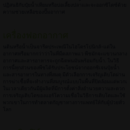
ปฏิสนธิกับปุ๋ยน้ำเทียมหรือบ่อเลี้ยงปลาและจะออกซิไดซ์ด้วย
ความช่วยเหลือของปั๊มอากาศ
เครื่องฟอกอากาศ
นดินหรือน้ำเป็นจารีตประเพณีในไฮโดรโปนิกส์-แต่ใน
อากาศหรือมากกว่าว่าในที่มืดสภาพแว พืชมักจะแขวนกลาง
อากาศและสารอาหารจะถูกฉีดพ่นมันพร้อมกับน้ำ. ในวิธี
การนี้ทุกส่วนของพืชได้รับประโยชน์จากออกซิเจนปุ๋ยน้ำ
และสารอาหารในทางที่สมดุ มีตัวเลือกการเจริญเติบโตผ่าน
การฆ่าเชื้อที่จะทำงานที่สมบูรณ์แบบในพื้นที่ปิดล้อมแต่พวกเ
ในเวลาเดียวกันมีผู้ผลิตที่มีการตั้งค่าสิ่งอำนวยความสะดวก
การเจริญเติบโตของแอร์โความเชื่อในวิธีการเติบโตและใช้
พวกเขาในการทำตลาดกัญชาทางการแพทย์ให้กับผู้ป่วยทั่ว
โลก