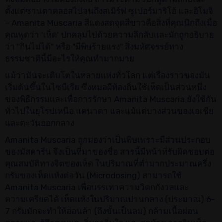
ตั้งแต่ซานตาคลอสไปจนถึงสเมิร์ฟ ซูเปอร์มาริโอ้ และอิโมจิ
– Amanita Muscaria สีแดงสดจุดสีขาวคือสิ่งที่คุณนึกถึงเมื่อ
คุณพูดว่า 'เห็ด' ปกคลุมไปด้วยความลึกลับและมักถูกอธิบาย
ว่า "กินไม่ได้" หรือ "มีพิษร้ายแรง" สิ่งมหัศจรรย์ทาง
ธรรมชาตินี้มีอะไรให้คุณทำมากมาย
แม้ว่ามันจะเติบโตในหลายแห่งทั่วโลก แต่เรื่องราวของมัน
เริ่มต้นขึ้นในไซบีเรีย ซึ่งหมอผีท้องถิ่นใช้เห็ดเป็นส่วนหนึ่ง
ของพิธีกรรมและเพื่อการรักษา Amanita Muscaria ยังใช้กัน
ทั่วไปในยุโรปเหนือ แคนาดา และแม้แต่บางส่วนของเอเชีย
และตะวันออกกลาง
Amanita Muscaria ถูกมองว่าเป็นพิษเพราะมีส่วนประกอบ
ของมัสคารีน จึงเป็นที่มาของชื่อ สารนี้มีหน้าที่รับผิดชอบต่อ
คุณสมบัติทางจิตของเห็ด ในปริมาณที่ต่ำมากประมาณครึ่ง
กรัมของเห็ดแห้งต่อวัน (Microdosing) สามารถใช้
Amanita Muscaria เพื่อบรรเทาความวิตกกังวลและ
ความเครียดได้ เห็ดแห้งในปริมาณปานกลาง (ประมาณ) 6-
7 กรัมมักจะทำให้อ่อนล้า (ถึงขั้นเป็นลม) กล้ามเนื้อผ่อน