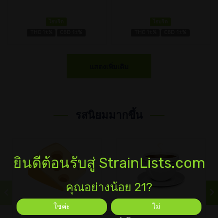
ไฮบริด
ไฮบริด
THC 1±%
CBD 1±%
THC 1±%
CBD 1±%
แสดงเพิ่มเติม
รสนิยมมากขึ้น
ยินดีต้อนรับสู่ StrainLists.com
คุณอย่างน้อย 21?
ชีส
กาแฟ
ใช่ค่ะ
ไม่