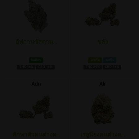
อัฟกานซัสตาน...
ขลัง
อินดิกา
ไฮบริด
เมอซีน
THC 1±%
CBD 1±%
THC 24%
CBD 1±%
Adn
Alr
ลักพาตัวคนต่างด...
เรอูนียงคนต่างด...