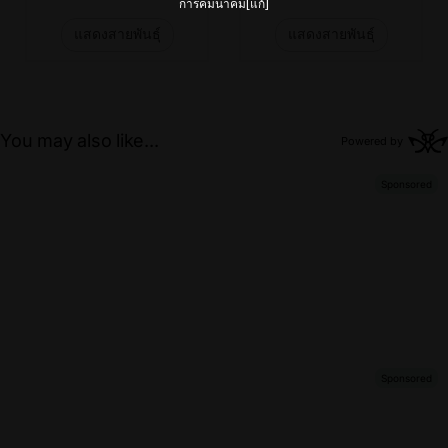
การคมนาคม[แก้]
แสดงสายพันธุ์
แสดงสายพันธุ์