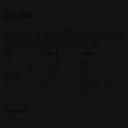
รายชื่อสายพันธุ์เป็นโลกที่ใหญ่ที่สุดและครอบคลุมมากที่สุด
ของสายพันธุ์กัญชา นอกเหนือจากการค้นหาตามประเภทของ
สายพันธุ์ที่คุณยังสามารถกรองสายพันธุ์ขึ้นอยู่กับร
หลัก
สายพันธุ์
นิตยสาร
ชนิด
ทุกสายพันธุ์
นิตยสารหลัก
ประเภทสารเคมี
อินดิกา
ไกด์
เทอร์ปีน
ซาตินา
รีวิวสายพันธุ์
ผลกระทบ
ไฮบริด
กัญชาทางการแพทย์
รักษา
คู่มือประสาทหลอน
รสชาติ
ประสาทหลอน
การสนับสนุน
คำถามที่ถามบ่อย–