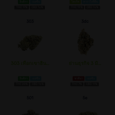
อินดิกา
เมอซีน
ไฮบริด
คาราโอฟิลีน
THC 17%
CBD 1±%
THC 19%
CBD 1±%
303
3dc
303 เทือกเขาฮิน...
ย่านธุรกิจ 3 มิ...
อินดิกา
เมอซีน
ซาตินา
เมอซีน
THC 20%
CBD 1±%
THC 7%
CBD 11%
501
5e