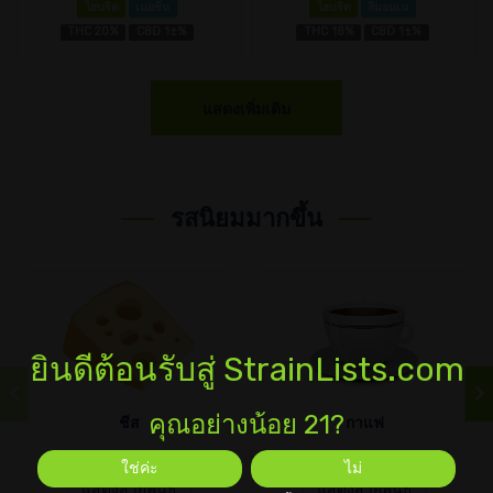
ไฮบริด
เมอซีน
ไฮบริด
ลิมอนเน
THC 20%
CBD 1±%
THC 18%
CBD 1±%
แสดงเพิ่มเติม
รสนิยมมากขึ้น
ยินดีต้อนรับสู่ StrainLists.com
คุณอย่างน้อย 21?
ชีส
กาแฟ
ใช่ค่ะ
ไม่
แสดงสายพันธุ์
แสดงสายพันธุ์