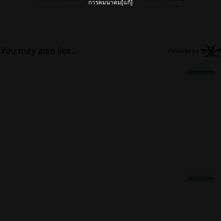
การคมนาคม[แก้]