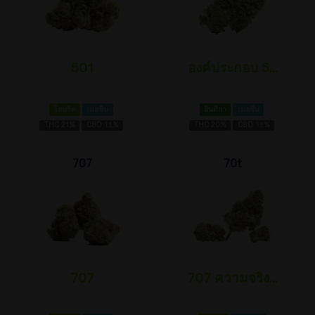
501
องค์ประกอบ 5...
ไฮบริด
เมอซีน
อินดิกา
เมอซีน
THC 21%
CBD 1±%
THC 20%
CBD 1±%
707
70t
707
707 ความจริง...