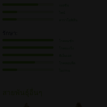
เมอซีน
ไพน์
คาราโอฟิลีน
รักษา:
โรคลมชัก
โรคมะเร็ง
พีเอ็มเอส
โรคหอบหืด
ไมเกรน
สายพันธุ์อื่นๆ