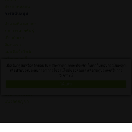
ประสาทหลอน
การสนับสนุน
คำถามที่ถามบ่อย–
รายการสายพันธุ์
เกี่ยวกับเรา
ติดต่อเรา
แผนผังเว็บไซต์
นโยบายคุกกี้
เมื่อเรียกดูต่อหรือคลิกยอมรับ แสดงว่าคุณตกลงที่จะจัดเก็บคุกกี้บนอุปกรณ์ของคุณ
ข้อกำหนดและ
เพื่อปรับปรุงประสบการณ์การใช้งานไซต์ของคุณและเพื่อวัตถุประสงค์ในการ
เงื่อนไข
วิเคราะห์
นโยบายความเป็น
ได้แล้ว!
ส่วนตัว
พจนานุกรมของ
แนวคิดกัญชา