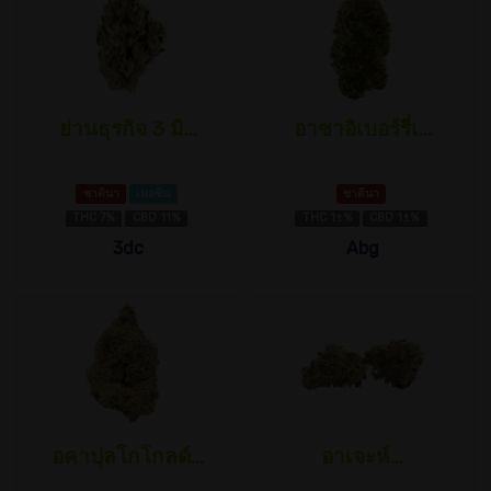
ย่านธุรกิจ 3 มิ...
อาซาอิเบอร์รี่เ...
ซาตินา
เมอซีน
ซาตินา
THC 7%
CBD 11%
THC 1±%
CBD 1±%
3dc
Abg
อคาปุลโกโกลด์...
อาเจะห์...