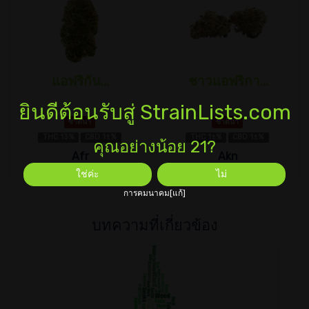
แอฟริกัน...
ชาวแอฟริกา...
ยินดีต้อนรับสู่ StrainLists.com
ซาตินา
ซาตินา
THC 13%
CBD 1±%
THC 1±%
CBD 1±%
คุณอย่างน้อย 21?
Afr
Akn
ใช่ค่ะ
ไม่
การคมนาคม[แก้]
บทความที่เกี่ยวข้อง