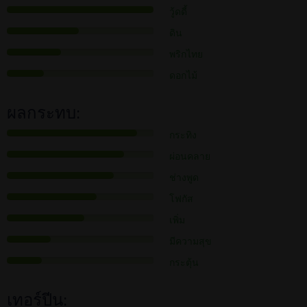
วู้ดดี้
ดิน
พริกไทย
ดอกไม้
ผลกระทบ:
กระทิง
ผ่อนคลาย
ช่างพูด
โฟกัส
เพิ่ม
มีความสุข
กระตุ้น
เทอร์ปีน: