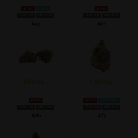
ซาตินา
เมอซีน
ซาตินา
THC 19%
CBD 1±%
THC 1±%
CBD 1±%
Aca
Ach
แป้งกรด...
วัวอัฟกัน...
ซาตินา
ซาตินา
คาราโอฟิลีน
THC 1±%
CBD 1±%
THC 18%
CBD 1±%
Ado
Afc