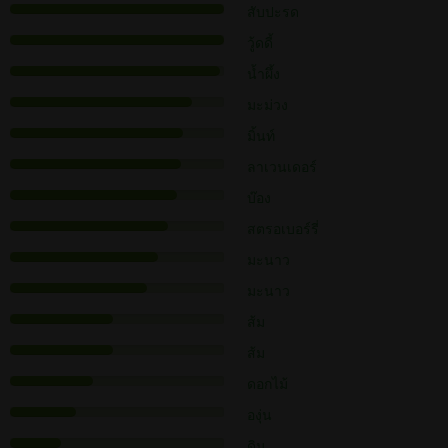
สับปะรด
วู้ดดี้
น้ำผึ้ง
มะม่วง
มิ้นท์
ลาเวนเดอร์
บ๊อง
สตรอเบอร์รี่
มะนาว
มะนาว
ส้ม
ส้ม
ดอกไม้
องุ่น
ดิน