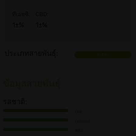
ทีเอชซี:
CBD:
1±%
1±%
ประเภทสายพันธุ์:
ซาตินา
ข้อมูลสายพันธุ์
รสชาติ:
เนย
เมนทอล
พลัม