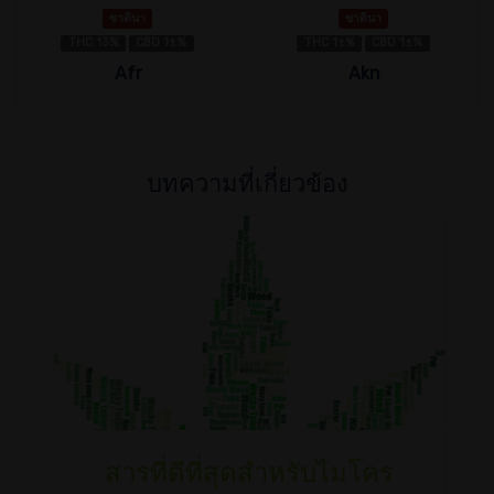
ซาตินา
ซาตินา
THC 13%
CBD 1±%
THC 1±%
CBD 1±%
Afr
Akn
บทความที่เกี่ยวข้อง
สารที่ดีที่สุดสำหรับไมโคร