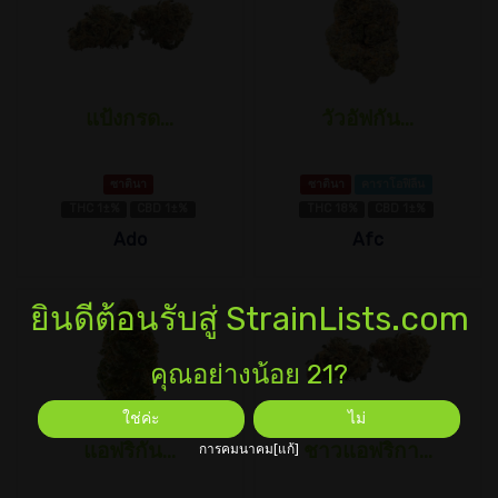
แป้งกรด...
วัวอัฟกัน...
ซาตินา
ซาตินา
คาราโอฟิลีน
THC 1±%
CBD 1±%
THC 18%
CBD 1±%
Ado
Afc
ยินดีต้อนรับสู่ StrainLists.com
คุณอย่างน้อย 21?
ใช่ค่ะ
ไม่
แอฟริกัน...
ชาวแอฟริกา...
การคมนาคม[แก้]